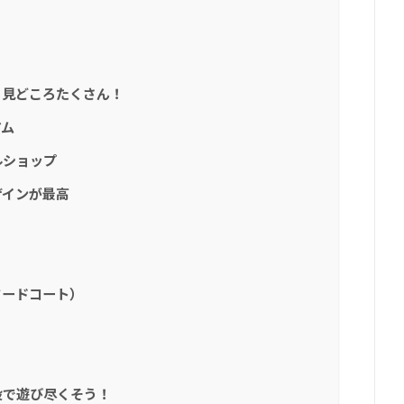
も見どころたくさん！
アム
ルショップ
ザインが最高
フードコート）
設で遊び尽くそう！